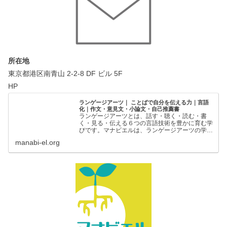
所在地
東京都港区南青山 2-2-8 DF ビル 5F
HP
ランゲージアーツ｜ ことばで自分を伝える力｜言語
化｜作文・意見文・小論文・自己推薦書
ランゲージアーツとは、話す・聴く・読む・書
く・見る・伝える６つの言語技術を豊かに育む学
びです。マナビエルは、ランゲージアーツの学び
の場を創出することで、一人ひとりの「ことばで
manabi-el.org
自分を伝える力」を支援しています。ことばで自
分を伝える力｜ランゲー…