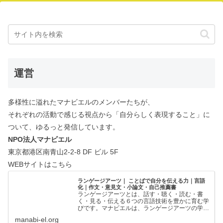
運営
多様性に溢れたマナビエルのメンバーたちが、
それぞれの活動で感じる視点から「自分らしく表現すること」に
ついて、ゆるっと発信しています。
NPO法人マナビエル
東京都港区南青山2-2-8 DF ビル 5F
WEBサイトはこちら
ランゲージアーツ｜ ことばで自分を伝える力｜言語
化｜作文・意見文・小論文・自己推薦書
ランゲージアーツとは、話す・聴く・読む・書
く・見る・伝える６つの言語技術を豊かに育む学
びです。マナビエルは、ランゲージアーツの学び
の場を創出することで、一人ひとりの「ことばで
manabi-el.org
自分を伝える力」を支援しています。ことばで自