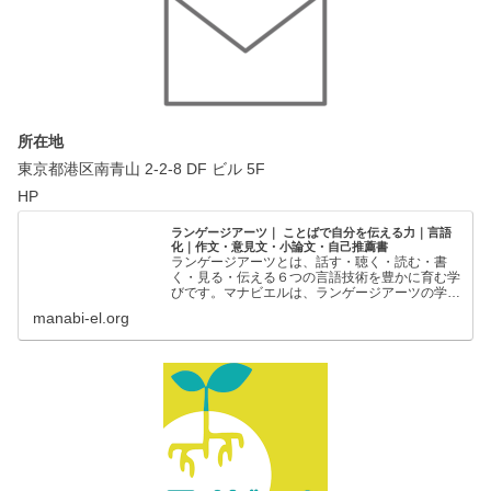
所在地
東京都港区南青山 2-2-8 DF ビル 5F
HP
ランゲージアーツ｜ ことばで自分を伝える力｜言語
化｜作文・意見文・小論文・自己推薦書
ランゲージアーツとは、話す・聴く・読む・書
く・見る・伝える６つの言語技術を豊かに育む学
びです。マナビエルは、ランゲージアーツの学び
の場を創出することで、一人ひとりの「ことばで
manabi-el.org
自分を伝える力」を支援しています。ことばで自
分を伝える力｜ランゲー…