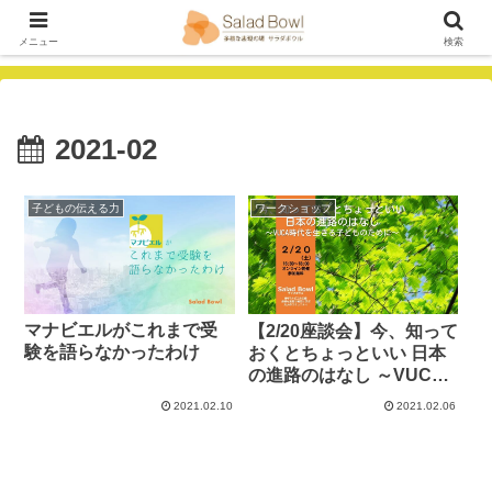
メニュー
検索
2021-02
子どもの伝える力
ワークショップ
マナビエルがこれまで受
【2/20座談会】今、知って
験を語らなかったわけ
おくとちょっといい 日本
の進路のはなし ～VUCA
時代を生きる子どものた
2021.02.10
2021.02.06
めに～