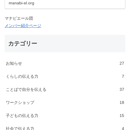
の場を創出することで、一人ひとりの「ことばで
manabi-el.org
自分を伝える力」を支援しています。ことばで自
分を伝える力｜ランゲー…
マナビエール団
メンバー紹介ページ
カテゴリー
お知らせ
27
くらしの伝える力
7
ことばで自分を伝える
37
ワークショップ
18
子どもの伝える力
15
社会で伝える力
4