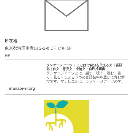
所在地
東京都港区南青山 2-2-8 DF ビル 5F
HP
ランゲージアーツ｜ ことばで自分を伝える力｜言語
化｜作文・意見文・小論文・自己推薦書
ランゲージアーツとは、話す・聴く・読む・書
く・見る・伝える６つの言語技術を豊かに育む学
びです。マナビエルは、ランゲージアーツの学び
の場を創出することで、一人ひとりの「ことばで
manabi-el.org
自分を伝える力」を支援しています。ことばで自
分を伝える力｜ランゲー…