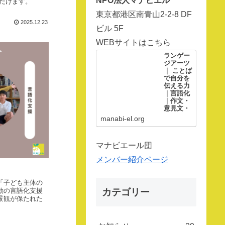
NPO法人マナビエル
だけます。
東京都港区南青山2-2-8 DF
2025.12.23
ビル 5F
WEBサイトはこちら
ランゲー
ジアーツ
｜ ことば
で自分を
伝える力
｜言語化
｜作文・
意見文・
小論文・
manabi-el.org
自己推薦
書
ランゲー
マナビエール団
ジアーツ
とは、話
メンバー紹介ページ
す・聴
く・読
む・書
く・見
「子ども主体の
る・伝え
カテゴリー
動の言語化支援
る６つの
景観が保たれた
言語技術
を豊かに
育む学び
です。マ