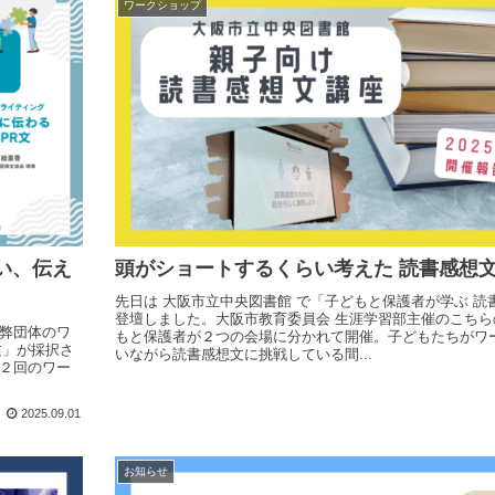
ワークショップ
い、伝え
頭がショートするくらい考えた 読書感想
先日は 大阪市立中央図書館 で「子どもと保護者が学ぶ 読
登壇しました。大阪市教育委員会 生涯学習部主催のこちら
、弊団体のワ
もと保護者が２つの会場に分かれて開催。子どもたちがワ
文」が採択さ
いながら読書感想文に挑戦している間...
全２回のワー
2025.09.01
お知らせ