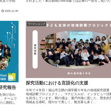
見送りが続
されました！東日新聞のWEB版では記事の一部をご覧いた
2025.12.30
ワークショップ
探究活動における言語化の支援
研究報告
今年で４年目！福山市立鞆の浦学園５年生の地域探究授業
地域診断プロジェクト」。マナビエルが、インタビュー活
を掛け合わ
を担当しています。鞆の浦は、瀬戸内海に面した、歴史的
と、チームで
情緒ある港町。穏やかで美しく、観光客も多く...
りに挑戦し