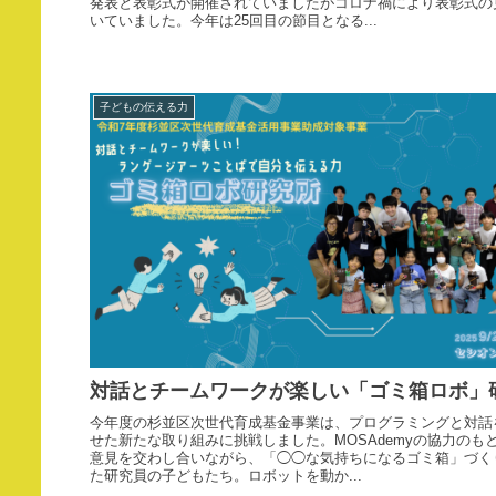
発表と表彰式が開催されていましたがコロナ禍により表彰式の
いていました。今年は25回目の節目となる...
子どもの伝える力
対話とチームワークが楽しい「ゴミ箱ロボ」
今年度の杉並区次世代育成基金事業は、プログラミングと対話
せた新たな取り組みに挑戦しました。MOSAdemyの協力のも
意見を交わし合いながら、「◯◯な気持ちになるゴミ箱」づく
た研究員の子どもたち。ロボットを動か...