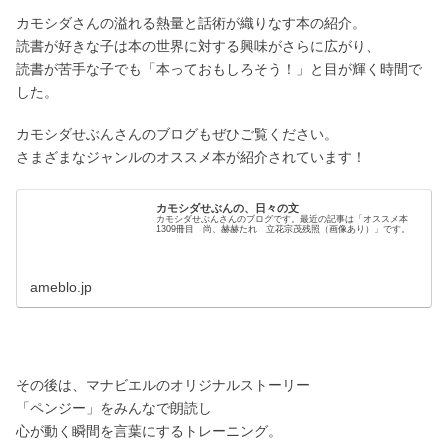
カモシダさんの溢れる熱量と話術が織りなす本の紹介。
読書が好きな子は本の世界に対する興味がさらに広がり、
読書が苦手な子でも「本っておもしろそう！」と目が輝く時間で
した。
カモシダせぶんさんのブログもぜひご覧ください。
さまざまなジャンルのオススメ本が紹介されています！
カモシダせぶんの、日々の文
カモシダせぶんさんのブログです。最近の記事は「オススメ本
1309冊目 尚、赫赫たれ 立花宗茂残照（画像あり）」です。
ameblo.jp
その後は、マナビエルのオリジナルストーリー
「ペンジー」をみんなで朗読し
心が動く瞬間を言葉にするトレーニング。