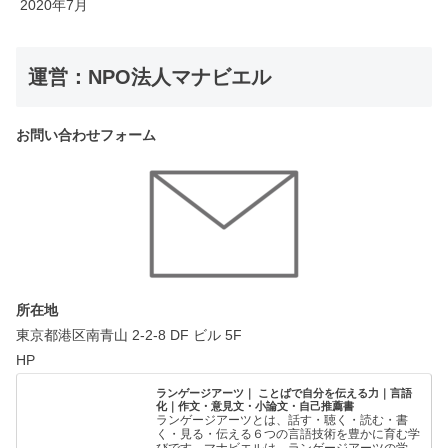
2020年7月
運営：NPO法人マナビエル
お問い合わせフォーム
所在地
東京都港区南青山 2-2-8 DF ビル 5F
HP
ランゲージアーツ｜ ことばで自分を伝える力｜言語
化｜作文・意見文・小論文・自己推薦書
ランゲージアーツとは、話す・聴く・読む・書
く・見る・伝える６つの言語技術を豊かに育む学
びです。マナビエルは、ランゲージアーツの学び