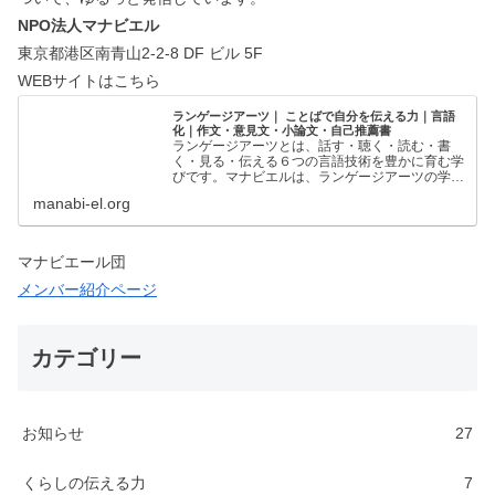
NPO法人マナビエル
東京都港区南青山2-2-8 DF ビル 5F
WEBサイトはこちら
ランゲージアーツ｜ ことばで自分を伝える力｜言語
化｜作文・意見文・小論文・自己推薦書
ランゲージアーツとは、話す・聴く・読む・書
く・見る・伝える６つの言語技術を豊かに育む学
びです。マナビエルは、ランゲージアーツの学び
の場を創出することで、一人ひとりの「ことばで
manabi-el.org
自分を伝える力」を支援しています。ことばで自
分を伝える力｜ランゲー…
マナビエール団
メンバー紹介ページ
カテゴリー
お知らせ
27
くらしの伝える力
7