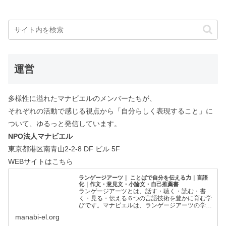
運営
多様性に溢れたマナビエルのメンバーたちが、
それぞれの活動で感じる視点から「自分らしく表現すること」に
ついて、ゆるっと発信しています。
NPO法人マナビエル
東京都港区南青山2-2-8 DF ビル 5F
WEBサイトはこちら
ランゲージアーツ｜ ことばで自分を伝える力｜言語
化｜作文・意見文・小論文・自己推薦書
ランゲージアーツとは、話す・聴く・読む・書
く・見る・伝える６つの言語技術を豊かに育む学
びです。マナビエルは、ランゲージアーツの学び
の場を創出することで、一人ひとりの「ことばで
manabi-el.org
自分を伝える力」を支援しています。ことばで自