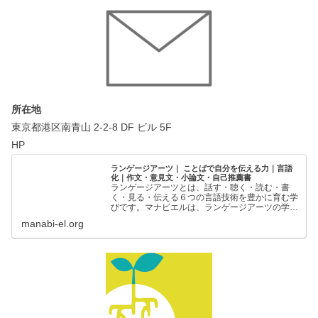
所在地
東京都港区南青山 2-2-8 DF ビル 5F
HP
ランゲージアーツ｜ ことばで自分を伝える力｜言語
化｜作文・意見文・小論文・自己推薦書
ランゲージアーツとは、話す・聴く・読む・書
く・見る・伝える６つの言語技術を豊かに育む学
びです。マナビエルは、ランゲージアーツの学び
の場を創出することで、一人ひとりの「ことばで
manabi-el.org
自分を伝える力」を支援しています。ことばで自
分を伝える力｜ランゲー…